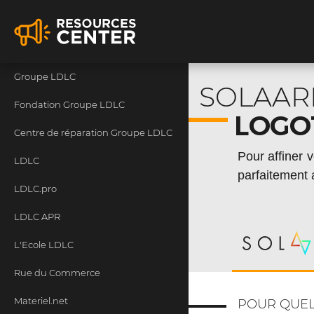
Groupe LDLC
SOLAAR
Fondation Groupe LDLC
LOGO
Centre de réparation Groupe LDLC
Pour affiner 
LDLC
parfaitement 
LDLC.pro
LDLC APR
L'Ecole LDLC
Rue du Commerce
Materiel.net
POUR QUEL