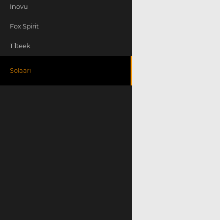
Inovu
Fox Spirit
Tilteek
Solaari