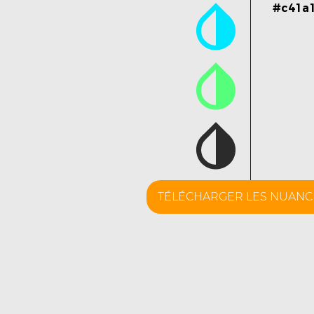
#c41a
TÉLÉCHARGER LES NUANC