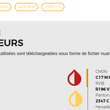
CMJN)
WEB (RVB)
VIDÉO / TV
I
EURS
utilisées sont téléchargeables sous forme de fichier nuanc
CMJN
C17 M1
RVB
R196 V
Panton
2347 C
Hexade