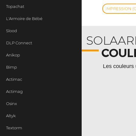
Topachat
IMPRESSION (
L'Armoire de Bébé
Slood
SOLAAR
DLP Connect
COUL
Anikop
Les couleurs 
Bimp
Actimac
Actimag
Osinx
Altyk
Textorm