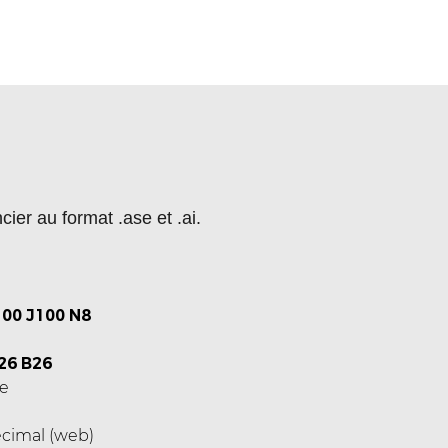
ier au format .ase et .ai.
00 J100 N8
26 B26
e
cimal (web)